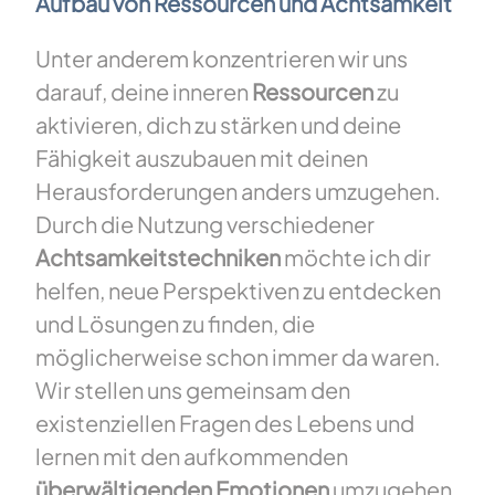
Aufbau von Ressourcen und Achtsamkeit
Unter anderem konzentrieren wir uns
darauf, deine inneren
Ressourcen
zu
aktivieren, dich zu stärken und deine
Fähigkeit auszubauen mit deinen
Herausforderungen anders umzugehen.
Durch die Nutzung verschiedener
Achtsamkeitstechniken
möchte ich dir
helfen, neue Perspektiven zu entdecken
und Lösungen zu finden, die
möglicherweise schon immer da waren.
Wir stellen uns gemeinsam den
existenziellen Fragen des Lebens und
lernen mit den aufkommenden
überwältigenden Emotionen
umzugehen.