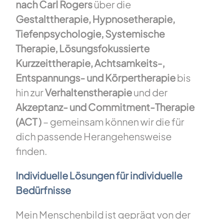
nach Carl Rogers
über die
Gestalttherapie, Hypnosetherapie,
Tiefenpsychologie, Systemische
Therapie, Lösungsfokussierte
Kurzzeittherapie, Achtsamkeits-,
Entspannungs- und Körpertherapie
bis
hin zur
Verhaltenstherapie
und der
Akzeptanz- und Commitment-Therapie
(ACT )
– gemeinsam können wir die für
dich passende Herangehensweise
finden.
Individuelle Lösungen für individuelle
Bedürfnisse
Mein Menschenbild ist geprägt von der