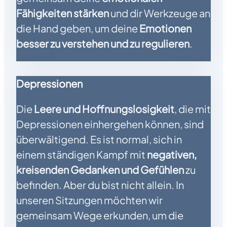
Fähigkeiten stärken
und dir Werkzeuge an
die Hand geben, um deine
Emotionen
besser zu verstehen und zu regulieren
.
Depressionen
Die
Leere und Hoffnungslosigkeit
, die mit
Depressionen einhergehen können, sind
überwältigend. Es ist normal, sich in
einem ständigen Kampf mit
negativen,
kreisenden Gedanken
und Gefühlen
zu
befinden. Aber du bist nicht allein. In
unseren Sitzungen möchten wir
gemeinsam Wege erkunden, um die