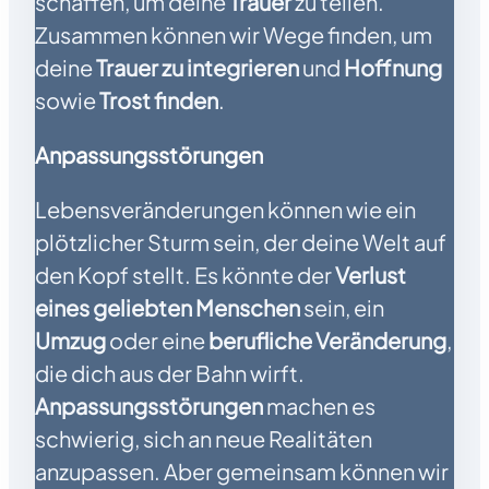
schaffen, um deine
Trauer
zu teilen.
Zusammen können wir Wege finden, um
deine
Trauer zu integrieren
und
Hoffnung
sowie
Trost finden
.
Anpassungsstörungen
Lebensveränderungen können wie ein
plötzlicher Sturm sein, der deine Welt auf
den Kopf stellt. Es könnte der
Verlust
eines geliebten Menschen
sein, ein
Umzug
oder eine
berufliche Veränderung
,
die dich aus der Bahn wirft.
Anpassungsstörungen
machen es
schwierig, sich an neue Realitäten
anzupassen. Aber gemeinsam können wir