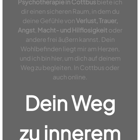
Psychotherapie in Cottbus
biete ich
dir einen sicheren Raum, in dem du
deine Gefühle von
Verlust, Trauer,
Angst
,
Macht- und Hilflosigkeit
oder
andere frei äußern kannst. Dein
Wohlbefinden liegt mir am Herzen,
und ich bin hier, um dich auf deinem
Weg zu begleiten. In Cottbus oder
auch online.
Dein Weg
zu innerem