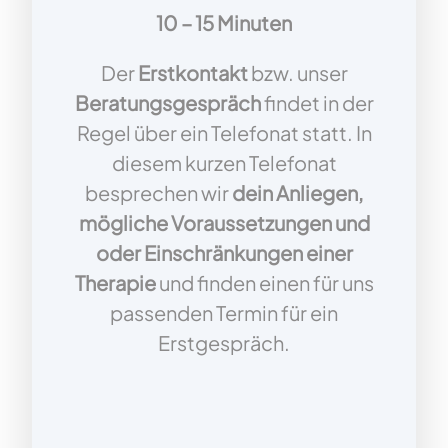
10 – 15 Minuten
Der
Erstkontakt
bzw. unser
Beratungsgespräch
findet in der
Regel über ein Telefonat statt. In
diesem kurzen Telefonat
besprechen wir
dein Anliegen,
mögliche Voraussetzungen und
oder Einschränkungen einer
Therapie
und finden einen für uns
passenden Termin für ein
Erstgespräch.