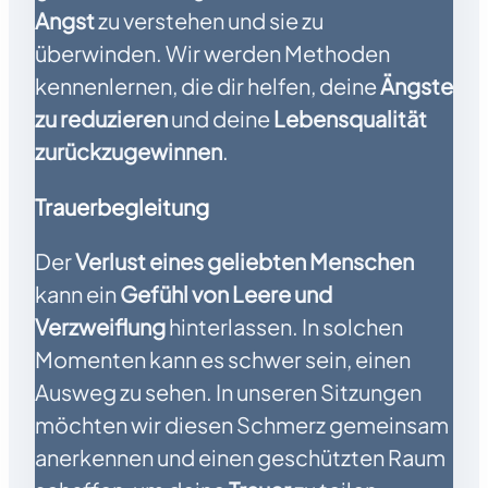
Angst
zu verstehen und sie zu
überwinden. Wir werden Methoden
kennenlernen, die dir helfen, deine
Ängste
zu reduzieren
und deine
Lebensqualität
zurückzugewinnen
.
Trauerbegleitung
Der
Verlust eines geliebten Menschen
kann ein
Gefühl von Leere und
Verzweiflung
hinterlassen. In solchen
Momenten kann es schwer sein, einen
Ausweg zu sehen. In unseren Sitzungen
möchten wir diesen Schmerz gemeinsam
anerkennen und einen geschützten Raum