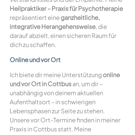
Heilpraktiker – Praxis für Psychotherapie
repräsentiert eine
ganzheitliche,
integrative Herangehensweise
, die
darauf abzielt, einen sicheren Raum für
dich zu schaffen.
Online und vor Ort
Ich biete dir meine Unterstützung
online
und vor Ort
in Cottbus
an, um dir –
unabhängig von deinem aktuellen
Aufenthaltsort – in schwierigen
Lebensphasen zur Seite zu stehen.
Unsere vor Ort-Termine finden in meiner
Praxis in Cottbus statt. Meine