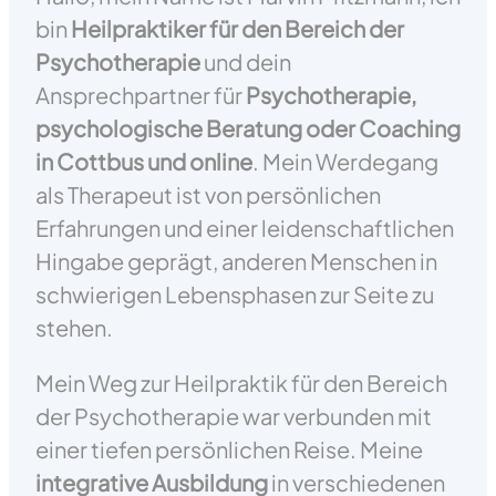
bin
Heilpraktiker für den Bereich der
Psychotherapie
und dein
Ansprechpartner für
Psychotherapie,
psychologische Beratung oder Coaching
in Cottbus und online
. Mein Werdegang
als Therapeut ist von persönlichen
Erfahrungen und einer leidenschaftlichen
Hingabe geprägt, anderen Menschen in
schwierigen Lebensphasen zur Seite zu
stehen.
Mein Weg zur Heilpraktik für den Bereich
der Psychotherapie war verbunden mit
einer tiefen persönlichen Reise. Meine
integrative Ausbildung
in verschiedenen