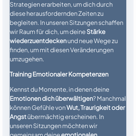
Strategien erarbeiten, um dich durch
diese herausfordernden Zeiten zu
begleiten. In unseren Sitzungen schaffen
wir Raum für dich, um deine
Stärke
wiederzuentdecken
und neue Wege zu
finden, um mit diesen Veränderungen
umzugehen.
Training Emotionaler Kompetenzen
Kennst du Momente, in denen deine
Emotionen dich überwältigen
? Manchmal
können Gefühle von
Wut, Traurigkeit oder
Angst
übermächtig erscheinen. In
unseren Sitzungen möchten wir
gemeinsam deine
emotionalen