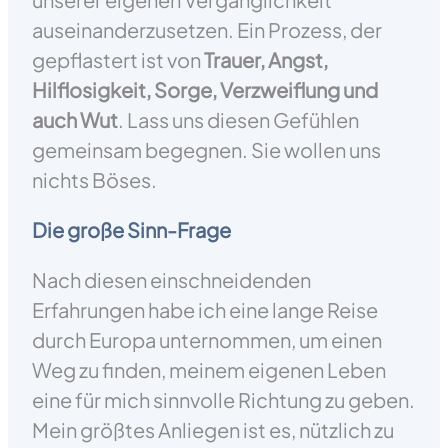
auseinanderzusetzen. Ein Prozess, der
gepflastert ist von
Trauer, Angst,
Hilflosigkeit, Sorge, Verzweiflung und
auch Wut
. Lass uns diesen Gefühlen
gemeinsam begegnen. Sie wollen uns
nichts Böses.
Die große Sinn-Frage
Nach diesen einschneidenden
Erfahrungen habe ich eine lange Reise
durch Europa unternommen, um einen
Weg zu finden, meinem eigenen Leben
eine für mich sinnvolle Richtung zu geben.
Mein größtes Anliegen ist es, nützlich zu