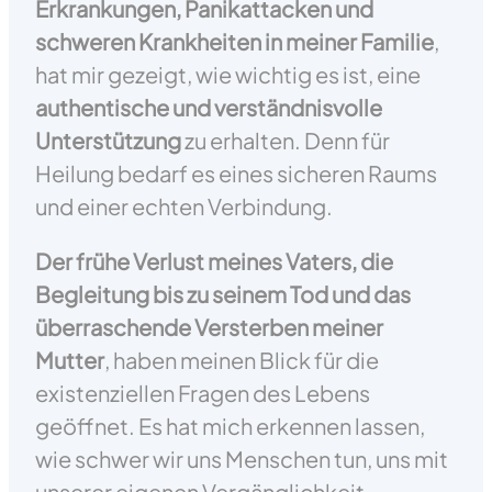
Erkrankungen, Panikattacken und
schweren Krankheiten in meiner Familie
,
hat mir gezeigt, wie wichtig es ist, eine
authentische und verständnisvolle
Unterstützung
zu erhalten. Denn für
Heilung bedarf es eines sicheren Raums
und einer echten Verbindung.
Der frühe Verlust meines Vaters, die
Begleitung bis zu seinem Tod und das
überraschende Versterben meiner
Mutter
, haben meinen Blick für die
existenziellen Fragen des Lebens
geöffnet. Es hat mich erkennen lassen,
wie schwer wir uns Menschen tun, uns mit
unserer eigenen Vergänglichkeit