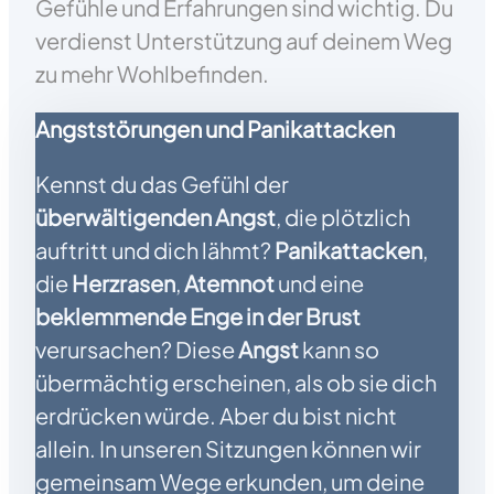
Gefühle und Erfahrungen sind wichtig. Du
verdienst Unterstützung auf deinem Weg
zu mehr Wohlbefinden.
Angststörungen und Panikattacken
Kennst du das Gefühl der
überwältigenden Angst
, die plötzlich
auftritt und dich lähmt?
Panikattacken
,
die
Herzrasen
,
Atemnot
und eine
beklemmende Enge in der Brust
verursachen? Diese
Angst
kann so
übermächtig erscheinen, als ob sie dich
erdrücken würde. Aber du bist nicht
allein. In unseren Sitzungen können wir
gemeinsam Wege erkunden, um deine