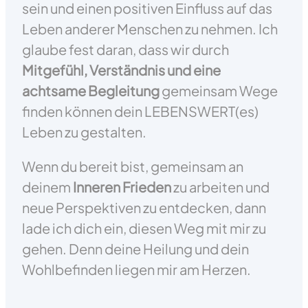
sein und einen positiven Einfluss auf das
Leben anderer Menschen zu nehmen. Ich
glaube fest daran, dass wir durch
Mitgefühl, Verständnis und eine
achtsame Begleitung
gemeinsam Wege
finden können dein LEBENSWERT(es)
Leben zu gestalten.
Wenn du bereit bist, gemeinsam an
deinem
Inneren Frieden
zu arbeiten und
neue Perspektiven zu entdecken, dann
lade ich dich ein, diesen Weg mit mir zu
gehen. Denn deine Heilung und dein
Wohlbefinden liegen mir am Herzen.